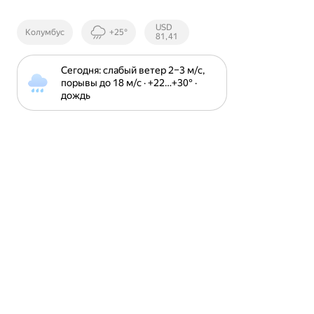
Курсы ЦБ
USD
Колумбус
+25°
РФ
81,41
Сегодня: слабый ветер 2⁠–⁠3 м⁠/⁠с, 
порывы до 18 м⁠/⁠с · +22⁠…⁠+30⁠° · 
дождь