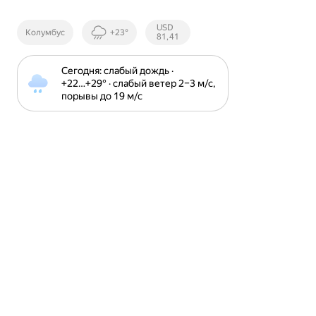
Курсы ЦБ
USD
Колумбус
+23°
РФ
81,41
Сегодня: слабый дождь · 
+22⁠…⁠+29⁠° · слабый ветер 2⁠–⁠3 м⁠/⁠с, 
порывы до 19 м⁠/⁠с