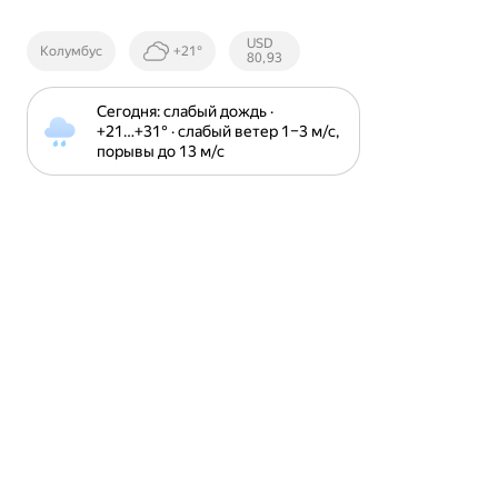
Курсы ЦБ
USD
Колумбус
+21°
РФ
80,93
Сегодня: слабый дождь · 
+21⁠…⁠+31⁠° · слабый ветер 1⁠–⁠3 м⁠/⁠с, 
порывы до 13 м⁠/⁠с