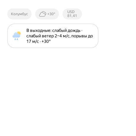
Курсы ЦБ
USD
Колумбус
+30°
РФ
81,41
В выходные: слабый дождь · 
слабый ветер 2⁠–⁠4 м⁠/⁠с, порывы до 
17 м⁠/⁠с · +30⁠°