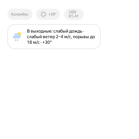
Курсы ЦБ
USD
Колумбус
+29°
РФ
81,41
В выходные: слабый дождь · 
слабый ветер 2⁠–⁠4 м⁠/⁠с, порывы до 
18 м⁠/⁠с · +30⁠°