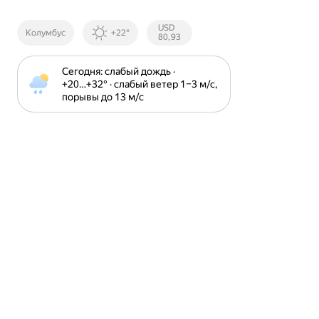
Курсы ЦБ
USD
Колумбус
+22°
РФ
80,93
Сегодня: слабый дождь · 
+20⁠…⁠+32⁠° · слабый ветер 1⁠–⁠3 м⁠/⁠с, 
порывы до 13 м⁠/⁠с