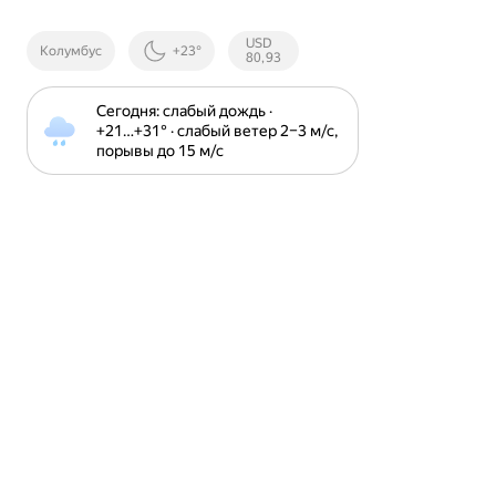
Курсы ЦБ
USD
Колумбус
+23°
РФ
80,93
Сегодня: слабый дождь · 
+21⁠…⁠+31⁠° · слабый ветер 2⁠–⁠3 м⁠/⁠с, 
порывы до 15 м⁠/⁠с