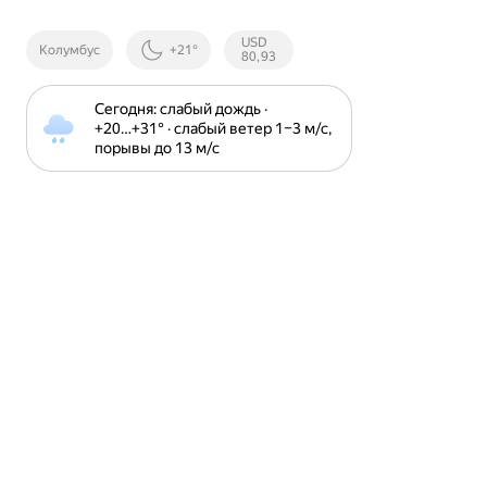
Курсы ЦБ
USD
Колумбус
+21°
РФ
80,93
Сегодня: слабый дождь · 
+20⁠…⁠+31⁠° · слабый ветер 1⁠–⁠3 м⁠/⁠с, 
порывы до 13 м⁠/⁠с