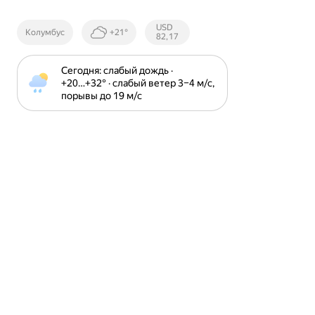
Курсы ЦБ
USD
Колумбус
+21°
РФ
82,17
Сегодня: слабый дождь · 
+20⁠…⁠+32⁠° · слабый ветер 3⁠–⁠4 м⁠/⁠с, 
порывы до 19 м⁠/⁠с