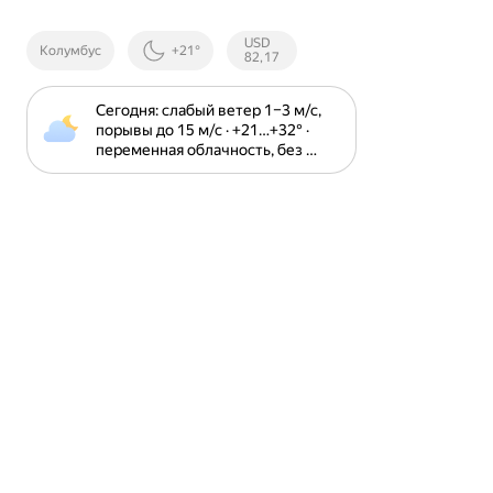
Курсы ЦБ
USD
Колумбус
+21°
РФ
82,17
Сегодня: слабый ветер 1⁠–⁠3 м⁠/⁠с, 
порывы до 15 м⁠/⁠с · +21⁠…⁠+32⁠° · 
переменная облачность, без 
осадков