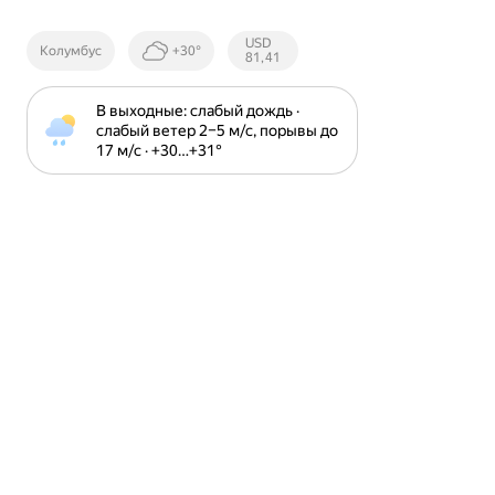
Курсы ЦБ
USD
Колумбус
+30°
РФ
81,41
В выходные: слабый дождь · 
слабый ветер 2⁠–⁠5 м⁠/⁠с, порывы до 
17 м⁠/⁠с · +30⁠…⁠+31⁠°