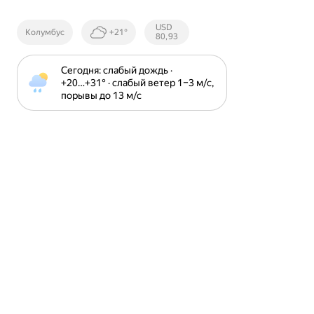
Курсы ЦБ
USD
Колумбус
+21°
РФ
80,93
Сегодня: слабый дождь · 
+20⁠…⁠+31⁠° · слабый ветер 1⁠–⁠3 м⁠/⁠с, 
порывы до 13 м⁠/⁠с