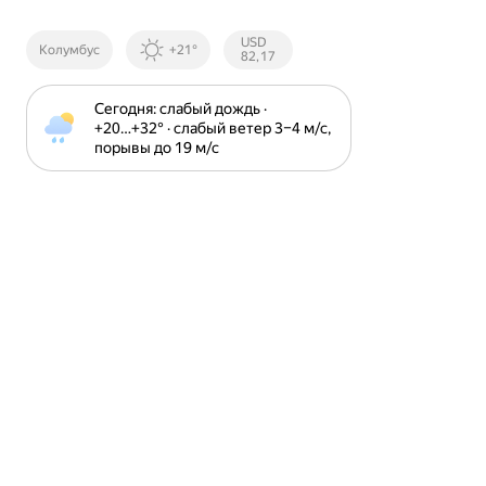
Курсы ЦБ
USD
Колумбус
+21°
РФ
82,17
Сегодня: слабый дождь · 
+20⁠…⁠+32⁠° · слабый ветер 3⁠–⁠4 м⁠/⁠с, 
порывы до 19 м⁠/⁠с