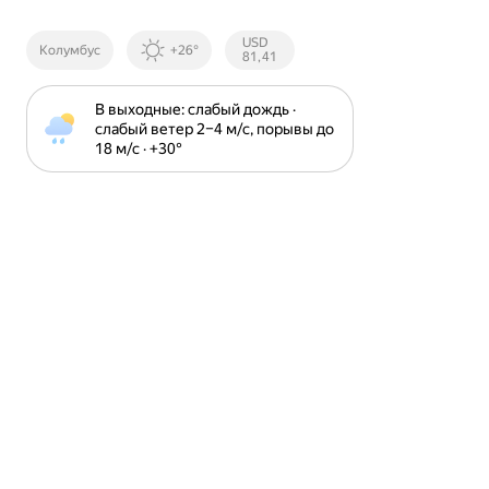
Курсы ЦБ
USD
Колумбус
+26°
РФ
81,41
В выходные: слабый дождь · 
слабый ветер 2⁠–⁠4 м⁠/⁠с, порывы до 
18 м⁠/⁠с · +30⁠°