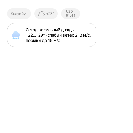
Курсы ЦБ
USD
Колумбус
+23°
РФ
81,41
Сегодня: сильный дождь · 
+22⁠…⁠+29⁠° · слабый ветер 2⁠–⁠3 м⁠/⁠с, 
порывы до 18 м⁠/⁠с