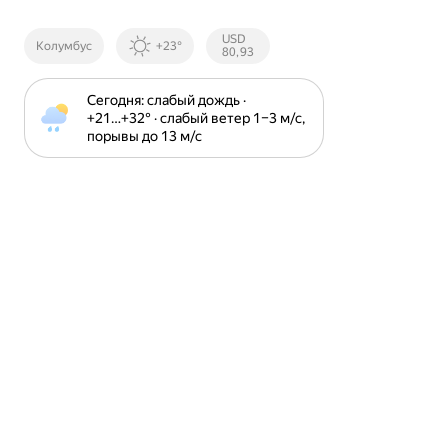
Курсы ЦБ
USD
Колумбус
+23°
РФ
80,93
Сегодня: слабый дождь · 
+21⁠…⁠+32⁠° · слабый ветер 1⁠–⁠3 м⁠/⁠с, 
порывы до 13 м⁠/⁠с