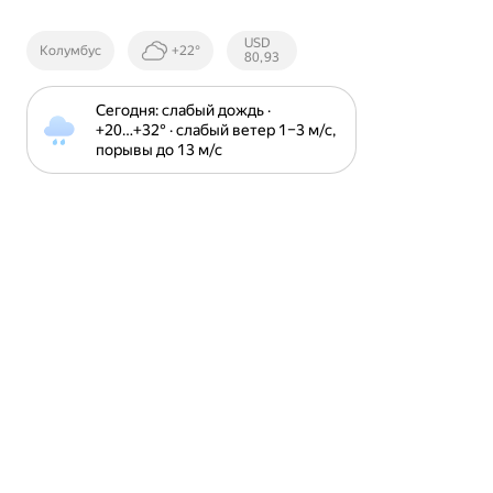
Курсы ЦБ
USD
Колумбус
+22°
РФ
80,93
Сегодня: слабый дождь · 
+20⁠…⁠+32⁠° · слабый ветер 1⁠–⁠3 м⁠/⁠с, 
порывы до 13 м⁠/⁠с