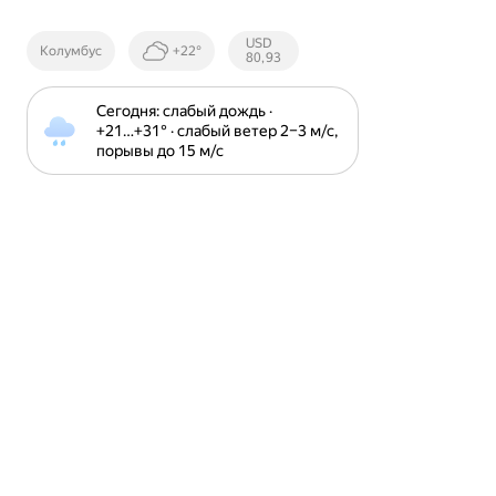
Курсы ЦБ
USD
Колумбус
+22°
РФ
80,93
Сегодня: слабый дождь · 
+21⁠…⁠+31⁠° · слабый ветер 2⁠–⁠3 м⁠/⁠с, 
порывы до 15 м⁠/⁠с