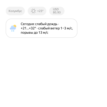
Курсы ЦБ
USD
Колумбус
+23°
РФ
80,93
Сегодня: слабый дождь · 
+21⁠…⁠+32⁠° · слабый ветер 1⁠–⁠3 м⁠/⁠с, 
порывы до 13 м⁠/⁠с