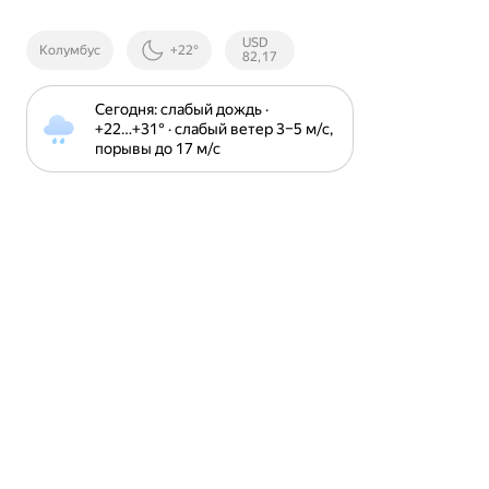
Курсы ЦБ
USD
Колумбус
+22°
РФ
82,17
Сегодня: слабый дождь · 
+22⁠…⁠+31⁠° · слабый ветер 3⁠–⁠5 м⁠/⁠с, 
порывы до 17 м⁠/⁠с