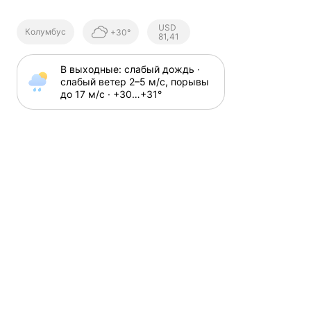
Курсы ЦБ
USD
Колумбус
+30°
РФ
81,41
В выходные: слабый дождь · 
слабый ветер 2⁠–⁠5 м⁠/⁠с, порывы 
до 17 м⁠/⁠с · +30⁠…⁠+31⁠°