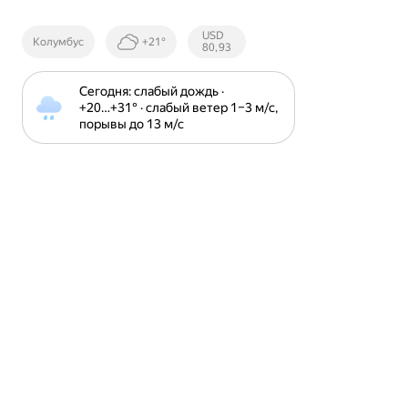
Курсы ЦБ
USD
Колумбус
+21°
РФ
80,93
Сегодня: слабый дождь · 
+20⁠…⁠+31⁠° · слабый ветер 1⁠–⁠3 м⁠/⁠с, 
порывы до 13 м⁠/⁠с