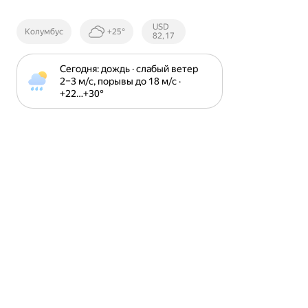
Курсы ЦБ
USD
Колумбус
+25°
РФ
82,17
Сегодня: дождь · слабый ветер 
2⁠–⁠3 м⁠/⁠с, порывы до 18 м⁠/⁠с · 
+22⁠…⁠+30⁠°