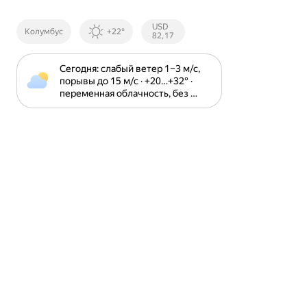
Курсы ЦБ
USD
Колумбус
+22°
РФ
82,17
Сегодня: слабый ветер 1⁠–⁠3 м⁠/⁠с, 
порывы до 15 м⁠/⁠с · +20⁠…⁠+32⁠° · 
переменная облачность, без 
осадков