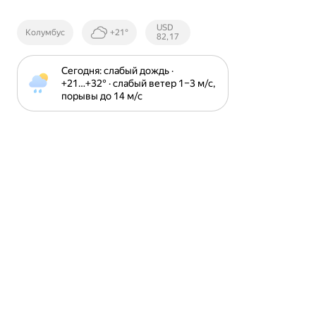
Курсы ЦБ
USD
Колумбус
+21°
РФ
82,17
Сегодня: слабый дождь · 
+21⁠…⁠+32⁠° · слабый ветер 1⁠–⁠3 м⁠/⁠с, 
порывы до 14 м⁠/⁠с