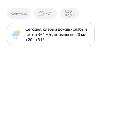
Курсы ЦБ
USD
Колумбус
+21°
РФ
82,17
Сегодня: слабый дождь · слабый 
ветер 3⁠–⁠4 м⁠/⁠с, порывы до 20 м⁠/⁠с · 
+20⁠…⁠+31⁠°