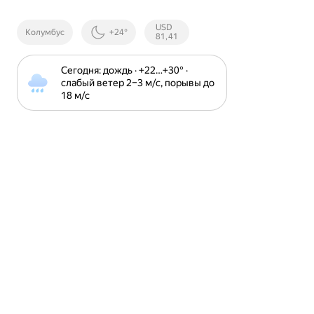
Курсы ЦБ
USD
Колумбус
+24°
РФ
81,41
Сегодня: дождь · +22⁠…⁠+30⁠° · 
слабый ветер 2⁠–⁠3 м⁠/⁠с, порывы до 
18 м⁠/⁠с