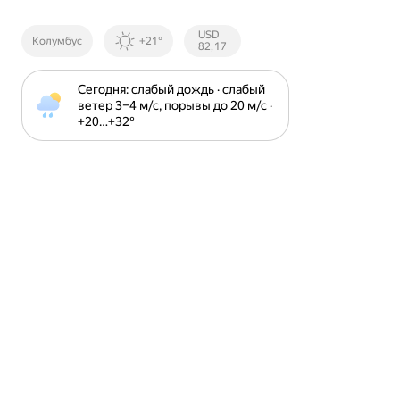
Курсы ЦБ
USD
Колумбус
+21°
РФ
82,17
Сегодня: слабый дождь · слабый 
ветер 3⁠–⁠4 м⁠/⁠с, порывы до 20 м⁠/⁠с · 
+20⁠…⁠+32⁠°